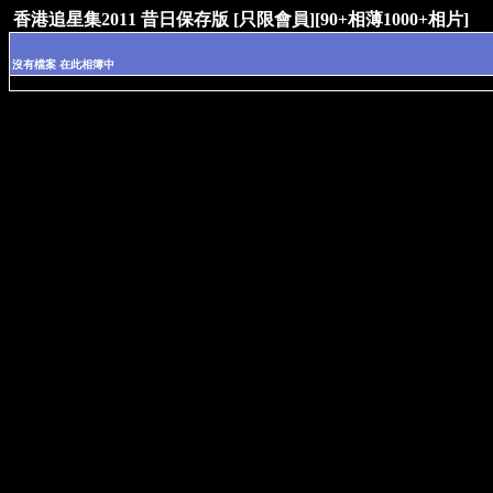
香港追星集2011 昔日保存版 [只限會員][90+相薄1000+相片]
沒有檔案 在此相簿中