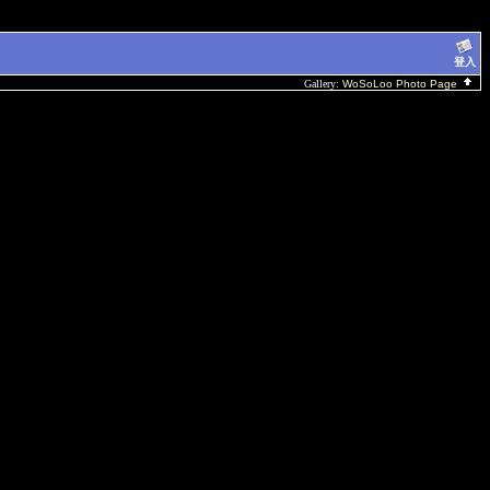
登入
Gallery:
WoSoLoo Photo Page