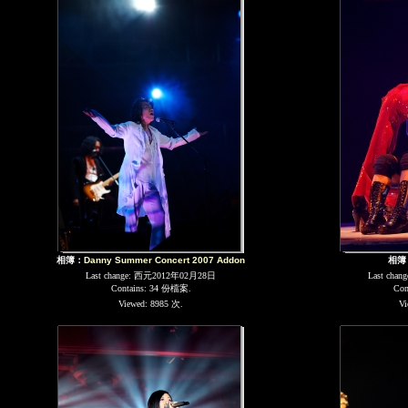
相簿：
Danny Summer Concert 2007 Addon
相簿
Last change: 西元2012年02月28日
Last cha
Contains: 34 份檔案.
Con
Viewed: 8985 次.
Vi