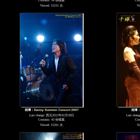
Contains: 34 份檔案.
Con
Viewed: 15151 次.
Vi
相簿：
Danny Summer Concert 2007
相簿
Last change: 西元2012年02月28日
Last cha
Contains: 43 份檔案.
Con
Viewed: 15261 次.
Vi