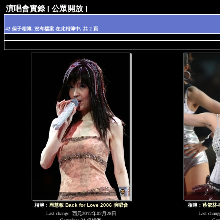
演唱會實錄 [ 公眾開放 ]
42 個子相簿, 沒有檔案 在此相簿中, 共 2 頁
相簿：
周慧敏 Back for Love 2006 演唱會
相簿：
蔡依林-
Last change: 西元2012年02月28日
Last cha