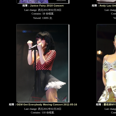
相簿：
Janice Fairy 2010 Concert
相簿：
Andy Lau Unf
Last change: 西元2012年02月28日
Last cha
Contains: 58 份檔案.
Con
Viewed: 13095 次.
Vi
相簿：
GEM Get Everybody Moving Concert 2011-05-16
相簿：
蔡依林MY
Last change: 西元2012年02月28日
Last cha
Contains: 118 份檔案.
Con