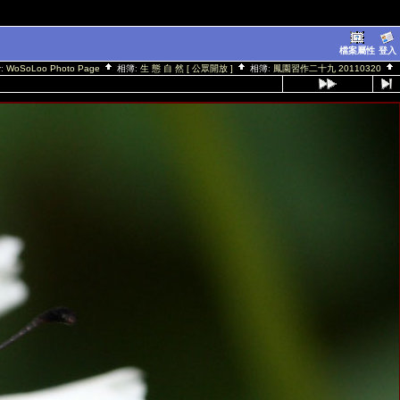
檔案屬性
登入
y:
WoSoLoo Photo Page
相簿:
生 態 自 然 [ 公眾開放 ]
相簿:
鳳園習作二十九 20110320