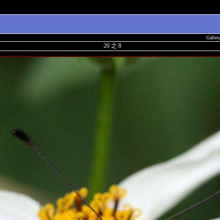
Galler
20 之 8