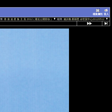
檔案屬性
登入
簿:
香 港 追 星 集 主 頁 2012 ( 最近公開部份 )
相簿:
連詩雅.蔡穎恩 @世貿中心20120512