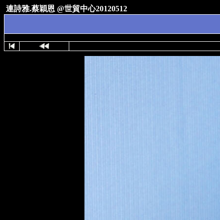
連詩雅.蔡穎恩 @世貿中心20120512