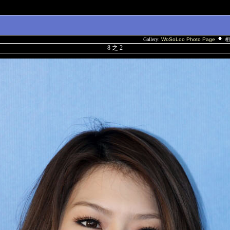
Gallery:
WoSoLoo Photo Page
相
8 之 2