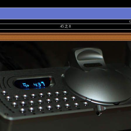
G
45 之 8